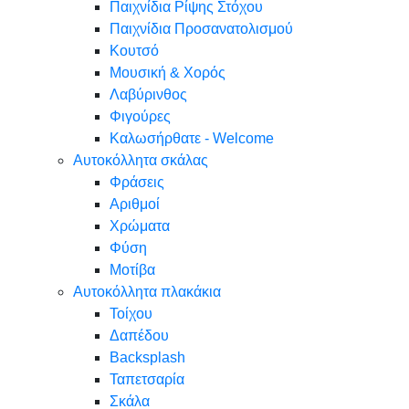
Παιχνίδια Ρίψης Στόχου
Παιχνίδια Προσανατολισμού
Κουτσό
Μουσική & Χορός
Λαβύρινθος
Φιγούρες
Καλωσήρθατε - Welcome
Αυτοκόλλητα σκάλας
Φράσεις
Αριθμοί
Χρώματα
Φύση
Μοτίβα
Αυτοκόλλητα πλακάκια
Τοίχου
Δαπέδου
Backsplash
Ταπετσαρία
Σκάλα