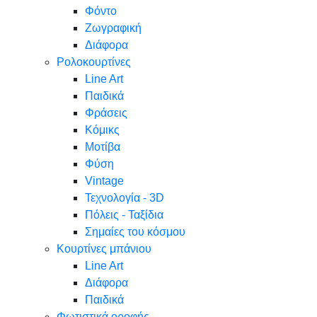
Φόντο
Ζωγραφική
Διάφορα
Ρολοκουρτίνες
Line Art
Παιδικά
Φράσεις
Κόμικς
Μοτίβα
Φύση
Vintage
Τεχνολογία - 3D
Πόλεις - Ταξίδια
Σημαίες του κόσμου
Κουρτίνες μπάνιου
Line Art
Διάφορα
Παιδικά
Φωτιστικά οροφής