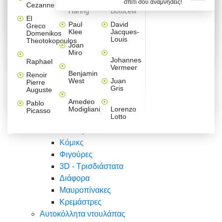
σπίτι σου αναμνήσεις!
Βαλεντίνου
Φράσεις
Keith
Sandro
Cezanne
ζωγράφοι
Ζωγραφική
ΑΥΤΟΚΟΛΛΗΤΑ ΠΡΙΖΑΣ
Haring
Botticelli
Αυτοκόλλητα τοίχου
Αγορίστικο
Συρταριέρες Malm Ikea
Λαβύρινθος
Ζωγραφική
Ελλάδα
Φύση
DIY
Mini
El
δωμάτιο
Set
Παιδικά
Διάφορα
Paul
David
Greco
Φύση
ΑΥΤΟΚΟΛΛΗΤΑ LAPTOP
Forex
Klee
Jacques-
Domenikos
Vintage
Φόντο
Ζώα
Διάφορα
Anime
Louis
Theotokopoulos
Κοριτσίστικο
Joan
Αναστημόμετρα
δωμάτιο
Κόμικς
Miro
Ελλάδα
Ζωγραφική
Δέντρα - Λουλούδια
Johannes
Raphael
Vermeer
Άνθρωποι
Ναυτικά
Benjamin
Renoir
Φαγητό
West
Juan
Pierre
Φράσεις
Gris
Auguste
Διάφορα
Ζώα
Φράσεις
Amedeo
Pablo
Σπορ
Modigliani
Lorenzo
Picasso
Lotto
Πόλεις
Banksy
Κόμικς
Φιγούρες
3D - Τρισδιάστατα
Διάφορα
Μαυροπίνακες
Κρεμάστρες
Αυτοκόλλητα ντουλάπας