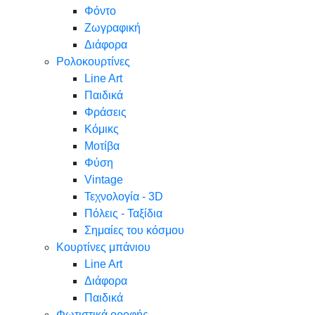
Φόντο
Ζωγραφική
Διάφορα
Ρολοκουρτίνες
Line Art
Παιδικά
Φράσεις
Κόμικς
Μοτίβα
Φύση
Vintage
Τεχνολογία - 3D
Πόλεις - Ταξίδια
Σημαίες του κόσμου
Κουρτίνες μπάνιου
Line Art
Διάφορα
Παιδικά
Φωτιστικά οροφής