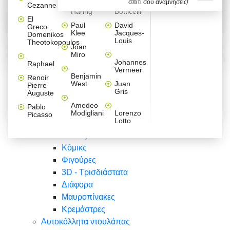
σπίτι σου αναμνήσεις!
Βαλεντίνου
Φράσεις
Keith
Sandro
Cezanne
ζωγράφοι
Ζωγραφική
ΑΥΤΟΚΟΛΛΗΤΑ ΠΡΙΖΑΣ
Haring
Botticelli
Αυτοκόλλητα τοίχου
Αγορίστικο
Συρταριέρες Malm Ikea
Λαβύρινθος
Ζωγραφική
Ελλάδα
Φύση
DIY
Mini
El
δωμάτιο
Set
Παιδικά
Διάφορα
Paul
David
Greco
Φύση
ΑΥΤΟΚΟΛΛΗΤΑ LAPTOP
Forex
Klee
Jacques-
Domenikos
Vintage
Φόντο
Ζώα
Διάφορα
Anime
Louis
Theotokopoulos
Κοριτσίστικο
Joan
Αναστημόμετρα
δωμάτιο
Κόμικς
Miro
Ελλάδα
Ζωγραφική
Δέντρα - Λουλούδια
Johannes
Raphael
Vermeer
Άνθρωποι
Ναυτικά
Benjamin
Renoir
Φαγητό
West
Juan
Pierre
Φράσεις
Gris
Auguste
Διάφορα
Ζώα
Φράσεις
Amedeo
Pablo
Σπορ
Modigliani
Lorenzo
Picasso
Lotto
Πόλεις
Banksy
Κόμικς
Φιγούρες
3D - Τρισδιάστατα
Διάφορα
Μαυροπίνακες
Κρεμάστρες
Αυτοκόλλητα ντουλάπας