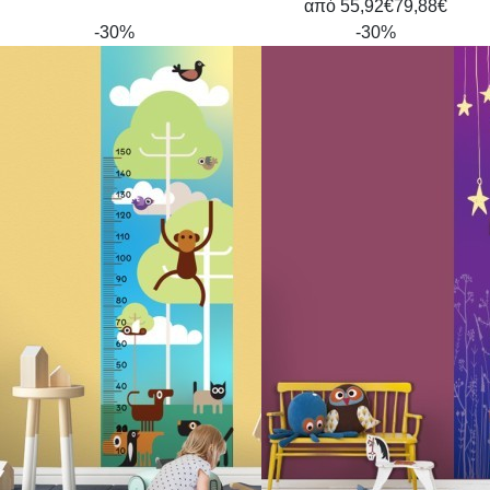
από
55,92€
79,88€
-30%
-30%