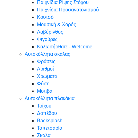
Παιχνίδια Ρίψης Στόχου
Παιχνίδια Προσανατολισμού
Κουτσό
Μουσική & Χορός
Λαβύρινθος
Φιγούρες
Καλωσήρθατε - Welcome
Αυτοκόλλητα σκάλας
Φράσεις
Αριθμοί
Χρώματα
Φύση
Μοτίβα
Αυτοκόλλητα πλακάκια
Τοίχου
Δαπέδου
Backsplash
Ταπετσαρία
Σκάλα