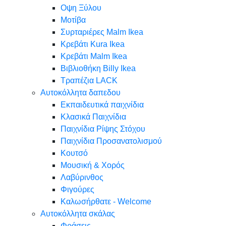
Oψη Ξύλου
Μοτίβα
Συρταριέρες Malm Ikea
Κρεβάτι Kura Ikea
Κρεβάτι Malm Ikea
Βιβλιοθήκη Billy Ikea
Τραπέζια LACK
Αυτοκόλλητα δαπεδου
Εκπαιδευτικά παιχνίδια
Κλασικά Παιχνίδια
Παιχνίδια Ρίψης Στόχου
Παιχνίδια Προσανατολισμού
Κουτσό
Μουσική & Χορός
Λαβύρινθος
Φιγούρες
Καλωσήρθατε - Welcome
Αυτοκόλλητα σκάλας
Φράσεις