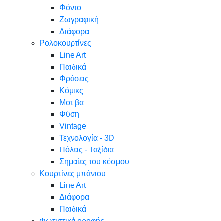
Φόντο
Ζωγραφική
Διάφορα
Ρολοκουρτίνες
Line Art
Παιδικά
Φράσεις
Κόμικς
Μοτίβα
Φύση
Vintage
Τεχνολογία - 3D
Πόλεις - Ταξίδια
Σημαίες του κόσμου
Κουρτίνες μπάνιου
Line Art
Διάφορα
Παιδικά
Φωτιστικά οροφής