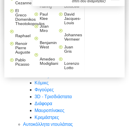
σπίτι σου αναμνήσεις!
Βαλεντίνου
Φράσεις
Keith
Sandro
Cezanne
ζωγράφοι
Ζωγραφική
ΑΥΤΟΚΟΛΛΗΤΑ ΠΡΙΖΑΣ
Haring
Botticelli
Αυτοκόλλητα τοίχου
Αγορίστικο
Συρταριέρες Malm Ikea
Λαβύρινθος
Ζωγραφική
Ελλάδα
Φύση
DIY
Mini
El
δωμάτιο
Set
Παιδικά
Διάφορα
Paul
David
Greco
Φύση
ΑΥΤΟΚΟΛΛΗΤΑ LAPTOP
Forex
Klee
Jacques-
Domenikos
Vintage
Φόντο
Ζώα
Διάφορα
Anime
Louis
Theotokopoulos
Κοριτσίστικο
Joan
Αναστημόμετρα
δωμάτιο
Κόμικς
Miro
Ελλάδα
Ζωγραφική
Δέντρα - Λουλούδια
Johannes
Raphael
Vermeer
Άνθρωποι
Ναυτικά
Benjamin
Renoir
Φαγητό
West
Juan
Pierre
Φράσεις
Gris
Auguste
Διάφορα
Ζώα
Φράσεις
Amedeo
Pablo
Σπορ
Modigliani
Lorenzo
Picasso
Lotto
Πόλεις
Banksy
Κόμικς
Φιγούρες
3D - Τρισδιάστατα
Διάφορα
Μαυροπίνακες
Κρεμάστρες
Αυτοκόλλητα ντουλάπας