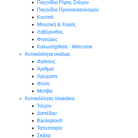
Παιχνίδια Ρίψης Στόχου
Παιχνίδια Προσανατολισμού
Κουτσό
Μουσική & Χορός
Λαβύρινθος
Φιγούρες
Καλωσήρθατε - Welcome
Αυτοκόλλητα σκάλας
Φράσεις
Αριθμοί
Χρώματα
Φύση
Μοτίβα
Αυτοκόλλητα πλακάκια
Τοίχου
Δαπέδου
Backsplash
Ταπετσαρία
Σκάλα